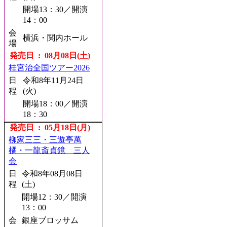
開場13：30／開演
14：00
会
横浜・関内ホール
場
発売日 : 08月08日(土)
桂宮治全国ツアー2026
日
令和8年11月24日
程
(火)
開場18：00／開演
18：30
会
発売日 : 05月18日(月)
横浜にぎわい座
場
柳家三三・三遊亭萬
発売日 : 08月08日(土)
橘・一龍斎貞鏡 三人
会
柳家喬太郎 独演会
日
令和8年08月08日
日
令和8年10月20日
程
(土)
程
(火)
開場12：30／開演
開場18：00／開演
13：00
18：30
会
銀座ブロッサム
会
横浜にぎわい座