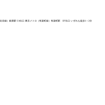
谷線）銀座駅 C4出口 東京メトロ（有楽町線）有楽町駅 D7出口 いずれも徒歩1～2分