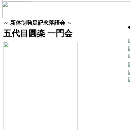
立川談笑 月例独演
桂宮治全国ツアー2026
会 其の280回
日
令和8年11月21日
日
令和8年08月14日
程
(土)
～ 新体制発足記念落語会 ～
程
(金)
開場13：30／開演
五代目圓楽 一門会
開場18：30／開演
14：00
19：00
会
新潟市民プラザホ
会
深川江戸資料館 小
場
ール
場
劇場
発売日 : 08月22日(土)
発売日 : 05月27日(水)
春風亭一之輔のドッサ
春風亭一之輔のドッサ
りまわるぜ2026
りまわるぜ2026
日
令和8年10月04日
日
程
(日)
令和8年08月16日(日)
程
開場14：00／開演
開場12：00／開演
14：30
13：00
会
浦添市てだこホー
立川市市民会館（た
場
ル
会
ましんRISURUホー
発売日 : 08月24日(月)
場
ル）
第一回 五圓會
発売日 : 05月11日(月)
日