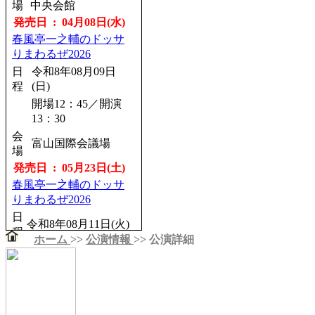
場
中央会館
場
発売日 : 04月08日(水)
発売日 : 08月19日(水)
春風亭一之輔のドッサ
春風亭昇羊 ～真打への
りまわるぜ2026
道 Vol.2 ～
日
令和8年08月09日
日
令和8年11月25日
程
(日)
程
(水)
開場12：45／開演
開場18：30／開演
13：30
19：00
会
会
富山国際会議場
銀座博品館劇場
場
場
発売日 : 05月23日(土)
発売日 : 08月21日(金)
春風亭一之輔のドッサ
林家たい平・桂宮治
りまわるぜ2026
二人会
日
日
令和8年11月18日
令和8年08月11日(火)
程
程
(水)
ホーム
>>
公演情報
>> 公演詳細
開場12：15／開演
開場18：00／開演
13：00
18：30
会
りゅーとぴあ新潟市
会
町田市民ホール
場
民芸術文化会館
場
発売日 : 06月15日(月)
発売日 : 08月22日(土)