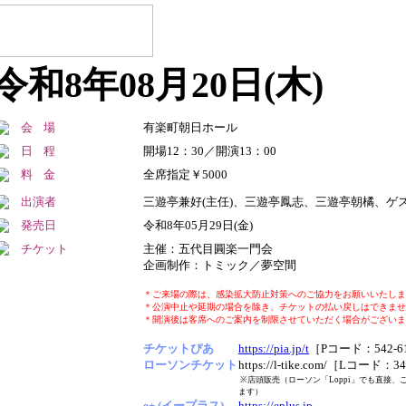
令和8年08月20日(木)
会場
有楽町朝日ホール
日程
開場12：30／開演13：00
料金
全席指定￥5000
出演者
三遊亭兼好(主任)、三遊亭鳳志、三遊亭朝橘、ゲス
発売日
令和8年05月29日(金)
チケット
主催：五代目圓楽一門会
企画制作：トミック／夢空間
＊ご来場の際は、感染拡大防止対策へのご協力をお願いいたしま
＊公演中止や延期の場合を除き、チケットの払い戻しはできませ
＊開演後は客席へのご案内を制限させていただく場合がございま
チケットぴあ
https://pia.jp/t
［Pコード：542-6
ローソンチケット
https://l-tike.com/［Lコード：3
※店頭販売（ローソン「Loppi」でも直接、
ます）
e+ (イープラス)
https://eplus.jp