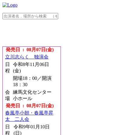
発売日 : 08月07日(金)
立川志らく 独演会
日
令和8年11月06日
程
(金)
開場18：00／開演
18：30
会
練馬文化センター
場
小ホール
発売日 : 08月07日(金)
春風亭小朝・春風亭昇
太 二人会
日
令和9年01月10日
程
(日)