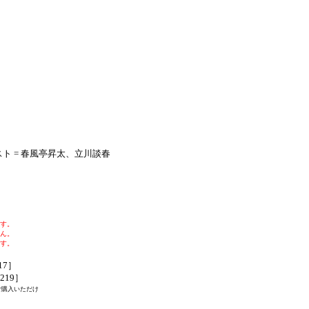
ト = 春風亭昇太、立川談春
す。
ん。
す。
17］
4219］
ご購入いただけ