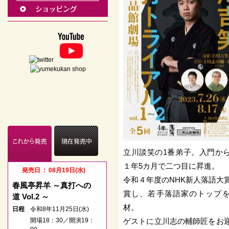
立川談笑の1番弟子。入門か
１年5カ月で二つ目に昇進。
発売日 : 08月19日(水)
発売日 : 05月23日(土)
令和４年度のNHK新人落語大
春風亭昇羊 ～真打への
春風亭一之輔のドッサり
賞し、若手落語家のトップ
道 Vol.2 ～
まわるぜ2026
材。
日程
令和8年11月25日(水)
日程
令和8年08月11日(火)
開場18：30／開演19：
ゲストに立川志の輔師匠をお
開場12：15／開演13：