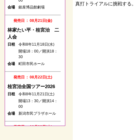
00
00
真打トライアルに挑戦する。
会場
銀座博品館劇場
りゅーとぴあ新潟市民芸
会場
術文化会館
発売日 : 08月21日(金)
発売日 : 06月15日(月)
林家たい平・桂宮治 二
立川談笑 月例独演会
人会
其の280回
日程
令和8年11月18日(水)
日程
令和8年08月14日(金)
開場18：00／開演18：
30
開場18：30／開演19：
00
会場
町田市民ホール
会場
深川江戸資料館 小劇場
発売日 : 08月22日(土)
発売日 : 05月27日(水)
桂宮治全国ツアー2026
春風亭一之輔のドッサり
日程
令和8年11月21日(土)
まわるぜ2026
開場13：30／開演14：
00
日程
令和8年08月16日(日)
会場
新潟市民プラザホール
開場12：00／開演13：
00
立川市市民会館（たまし
発売日 : 08月22日(土)
会場
んRISURUホール）
春風亭一之輔のドッサり