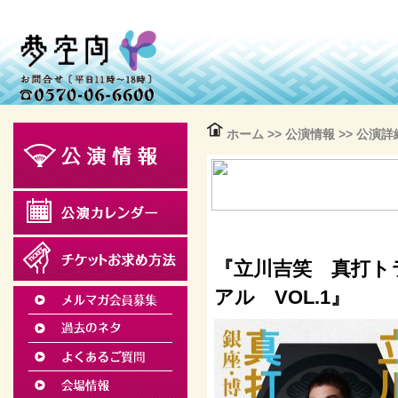
ホーム
>>
公演情報
>> 公演詳
『立川吉笑 真打ト
アル VOL.1』