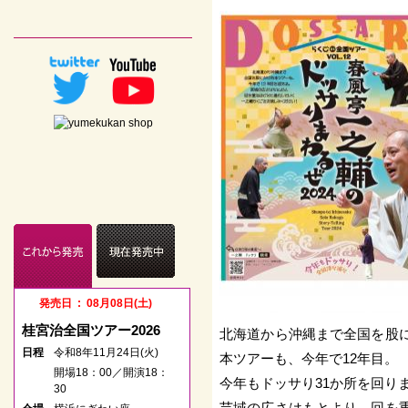
発売日 : 08月08日(土)
発売日 : 05月18日(月)
桂宮治全国ツアー2026
柳家三三・三遊亭萬橘・
北海道から沖縄まで全国を股
一龍斎貞鏡 三人会
日程
令和8年11月24日(火)
本ツアーも、今年で12年目。
開場18：00／開演18：
日程
令和8年08月08日(土)
今年もドッサり31か所を回り
30
開場12：30／開演13：
芸域の広さはもとより、回を