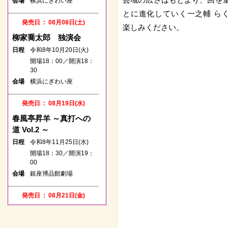
会場
横浜にぎわい座
00
銀座ブロッサム 中央会
とに進化していく一之輔 ら
会場
館
発売日 : 08月08日(土)
楽しみください。
柳家喬太郎 独演会
発売日 : 04月08日(水)
日程
令和8年10月20日(火)
春風亭一之輔のドッサり
開場18：00／開演18：
まわるぜ2026
30
会場
横浜にぎわい座
日程
令和8年08月09日(日)
開場12：45／開演13：
30
発売日 : 08月19日(水)
会場
富山国際会議場
春風亭昇羊 ～真打への
道 Vol.2 ～
発売日 : 05月23日(土)
日程
令和8年11月25日(水)
春風亭一之輔のドッサり
開場18：30／開演19：
まわるぜ2026
00
会場
銀座博品館劇場
日程
令和8年08月11日(火)
開場12：15／開演13：
00
発売日 : 08月21日(金)
りゅーとぴあ新潟市民芸
林家たい平・桂宮治 二
会場
術文化会館
人会