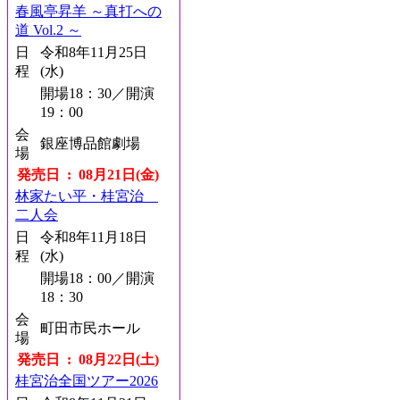
春風亭昇羊 ～真打への
道 Vol.2 ～
日
令和8年11月25日
程
(水)
開場18：30／開演
19：00
会
銀座博品館劇場
場
発売日 : 08月21日(金)
林家たい平・桂宮治
二人会
日
令和8年11月18日
程
(水)
開場18：00／開演
18：30
会
町田市民ホール
場
発売日 : 08月22日(土)
桂宮治全国ツアー2026