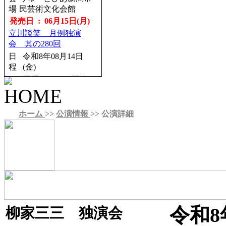
18：30
場
民芸術文化会館
会
日本橋劇場（中央区
発売日 : 06月15日(月)
場
立日本橋公会堂）
立川談笑 月例独演
発売日 : 08月26日(水)
会 其の280回
こみち噺 饗宴 四人の
日
令和8年08月14日
シェフ Vol.2
程
(金)
日
令和8年12月09日
開場18：30／開演
程
(水)
19：00
開場18：00／開演
会
深川江戸資料館 小
18：30
場
劇場
ホーム
>>
公演情報
>> 公演詳細
会
なかのZERO 小ホ
発売日 : 05月27日(水)
場
ール
春風亭一之輔のドッサ
発売日 : 08月28日(金)
りまわるぜ2026
柳家三三 独演会
日
令和8年08月16日(日)
程
日
令和8年12月15日
程
(火)
開場12：00／開演
13：00
開場18：00／開演
18：30
立川市市民会館（た
令和8
柳家三三 独演会
会
ましんRISURUホー
会
かめありリリオホ
場