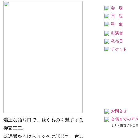
ル）
場
ール
会場
発売日 : 05月11日(月)
発売日 : 09月10日(木)
柳家喬太郎・柳家三
日程
春風亭昇太・柳家三三
三 二人会
with タブレット純
料金
日
令和8年08月16日
日
令和9年01月06日
出演者
程
(日)
程
(水)
発売日
開場12：30／開演
開場12：30／開演
チケット
13：00
13：00
会
会
なかのZERO 大ホ
松戸市民会館
場
場
ール
発売日 : 05月16日(土)
発売日 : 09月10日(木)
三遊亭歌武蔵・柳家喬
春風亭一之輔・春風亭
太郎・三遊亭兼好
一蔵・春風亭一花 兄
弟会
日
令和8年08月18日
程
(火)
日
令和9年01月06日
程
(水)
開場12：30／開演
お問合せ
13：00
開場18：00／開演
会場までのア
端正な語り口で、聴くものを魅了する
18：30
会
横浜にぎわい座
ＪＲ・東京メトロ
柳家三三。
場
会
なかのZERO 大ホ
場
ール
落語通をも唸らせるその話芸で、古典
発売日 : 05月16日(土)