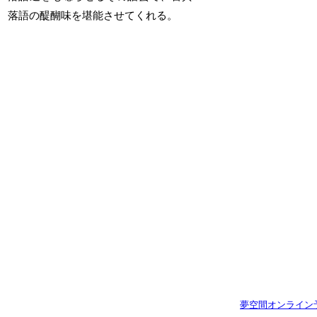
発売日 : 09月12日(土)
三遊亭歌武蔵・柳家喬
落語の醍醐味を堪能させてくれる。
太郎・三遊亭兼好
春風亭一之輔のドッサ
りまわるぜ2026
日
令和8年08月18日
程
(火)
日
令和8年11月19日
程
(木)
開場18：00／開演
18：30
開場18：00／開演
18：30
会
横浜にぎわい座
場
会
浜松市福祉交流セ
場
ンター
発売日 : 05月29日(金)
発売日 : 09月28日(月)
五代目圓楽 一門会
春風亭一之輔のドッサ
日
令和8年08月20日
りまわるぜ2026
程
(木)
FINAL
開場12：30／開演
日
令和8年11月28日
13：00
程
(土)
会
有楽町朝日ホール
開場17：00／開演
場
18：00
発売日 : 05月29日(金)
会
五代目圓楽 一門会
よみうりホール
場
夢空間オンライン
日
令和8年08月20日