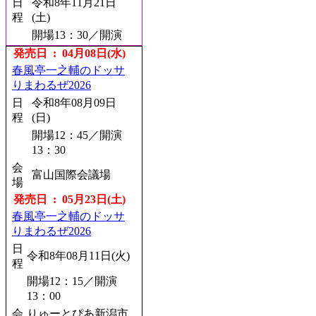
日
令和8年11月21日
程
(土)
開場13：30／開演
14：00
発売日 : 04月08日(水)
会
新潟市民プラザホ
春風亭一之輔のドッサ
場
ール
りまわるぜ2026
発売日 : 08月22日(土)
日
令和8年08月09日
春風亭一之輔のドッサ
程
(日)
りまわるぜ2026
開場12：45／開演
日
令和8年10月04日
13：30
程
(日)
会
富山国際会議場
開場14：00／開演
場
14：30
発売日 : 05月23日(土)
会
浦添市てだこホー
春風亭一之輔のドッサ
場
ル
りまわるぜ2026
発売日 : 08月24日(月)
日
令和8年08月11日(火)
第一回 五圓會
程
日
開場12：15／開演
令和8年12月22日(火)
程
13：00
開場18：00／開演
会
りゅーとぴあ新潟市