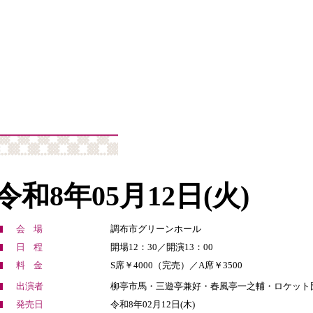
令和8年05月12日(火)
会場
調布市グリーンホール
日程
開場12：30／開演13：00
料金
S席￥4000（完売）／A席￥3500
出演者
柳亭市馬・三遊亭兼好・春風亭一之輔・ロケット
発売日
令和8年02月12日(木)