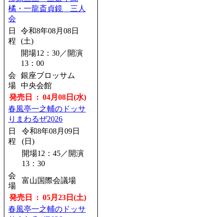
発売日 : 08月21日(金)
橘・一龍斎貞鏡 三人
会
林家たい平・桂宮治
二人会
日
令和8年08月08日
程
(土)
日
令和8年11月18日
程
(水)
開場12：30／開演
13：00
開場18：00／開演
18：30
会
銀座ブロッサム
場
中央会館
会
町田市民ホール
場
発売日 : 04月08日(水)
発売日 : 08月22日(土)
春風亭一之輔のドッサ
りまわるぜ2026
桂宮治全国ツアー2026
日
令和8年08月09日
日
令和8年11月21日
程
(日)
程
(土)
開場12：45／開演
開場13：30／開演
13：30
14：00
会
会
新潟市民プラザホ
富山国際会議場
場
場
ール
発売日 : 05月23日(土)
発売日 : 08月22日(土)
春風亭一之輔のドッサ
春風亭一之輔のドッサ