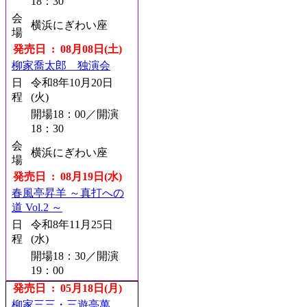
18：30
会
横浜にぎわい座
場
発売日 : 08月08日(土)
柳家喬太郎 独演会
日
令和8年10月20日
程
(火)
開場18：00／開演
18：30
会
横浜にぎわい座
場
発売日 : 08月19日(水)
春風亭昇羊 ～真打への
道 Vol.2 ～
日
令和8年11月25日
程
(水)
開場18：30／開演
19：00
会
発売日 : 05月18日(月)
銀座博品館劇場
場
柳家三三・三遊亭萬