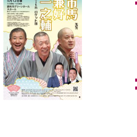
令和8年08月16日(日)
程
開場18：00／開演
開場12：00／開演
18：30
13：00
会
なかのZERO 小ホ
立川市市民会館（た
場
ール
会
ましんRISURUホー
発売日 : 08月28日(金)
場
ル）
柳家三三 独演会
発売日 : 05月11日(月)
日
令和8年12月15日
柳家喬太郎・柳家三
程
(火)
三 二人会
開場18：00／開演
日
令和8年08月16日
18：30
程
(日)
会
かめありリリオホ
開場12：30／開演
場
ール
13：00
発売日 : 09月10日(木)
会
春風亭昇太・柳家三三
松戸市民会館
場
with タブレット純
発売日 : 05月16日(土)
日
令和9年01月06日
三遊亭歌武蔵・柳家喬
程
(水)
太郎・三遊亭兼好
開場12：30／開演
日
令和8年08月18日
13：00