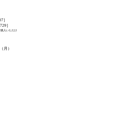
07］
1729］
ご購入いただけ
第4（月）