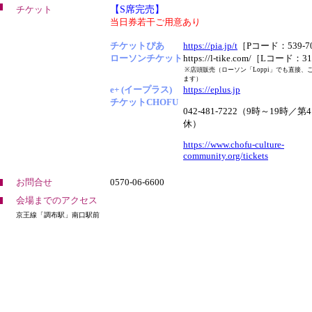
チケット
【S席完売】
当日券若干ご用意あり
チケットぴあ
https://pia.jp/t
［Pコード：539-7
ローソンチケット
https://l-tike.com/［Lコード：3
※店頭販売（ローソン「Loppi」でも直接、
ます）
e+ (イープラス)
https://eplus.jp
チケットCHOFU
042-481-7222（9時～19時／
休）
https://www.chofu-culture-
community.org/tickets
お問合せ
0570-06-6600
会場までのアクセス
京王線「調布駅」南口駅前