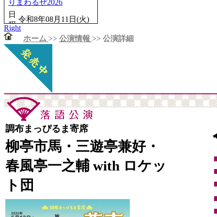
りまわるぜ2026
りまわるぜ2026
日
日
令和8年10月04日
令和8年08月11日(火)
程
程
(日)
Right
開場12：15／開演
開場14：00／開演
ホーム
>>
公演情報
>> 公演詳細
13：00
14：30
会
りゅーとぴあ新潟市
会
浦添市てだこホー
場
民芸術文化会館
場
ル
発売日 : 06月15日(月)
発売日 : 08月24日(月)
立川談笑 月例独演
第一回 五圓會
会 其の280回
日
令和8年12月22日(火)
日
令和8年08月14日
程
程
(金)
調布まっぴるま寄席
開場18：00／開演
開場18：30／開演
18：30
柳亭市馬・三遊亭兼好・
19：00
会
日本橋劇場（中央区
会
深川江戸資料館 小
場
立日本橋公会堂）
春風亭一之輔 with ロケッ
場
劇場
発売日 : 08月26日(水)
発売日 : 05月27日(水)
ト団
こみち噺 饗宴 四人の
春風亭一之輔のドッサ
シェフ Vol.2
りまわるぜ2026
日
令和8年12月09日
日
程
(水)