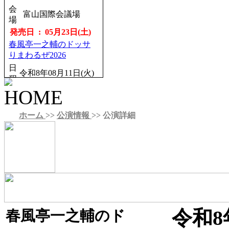
会
会
富山国際会議場
銀座博品館劇場
場
場
発売日 : 05月23日(土)
発売日 : 08月21日(金)
春風亭一之輔のドッサ
林家たい平・桂宮治
りまわるぜ2026
二人会
日
日
令和8年11月18日
令和8年08月11日(火)
程
程
(水)
開場12：15／開演
開場18：00／開演
13：00
18：30
会
りゅーとぴあ新潟市
ホーム
>>
公演情報
>> 公演詳細
会
町田市民ホール
場
民芸術文化会館
場
発売日 : 06月15日(月)
発売日 : 08月22日(土)
立川談笑 月例独演
桂宮治全国ツアー2026
会 其の280回
日
令和8年11月21日
日
令和8年08月14日
程
(土)
程
(金)
開場13：30／開演
開場18：30／開演
14：00
19：00
会
新潟市民プラザホ
令和8
春風亭一之輔のド
会
深川江戸資料館 小
場
ール