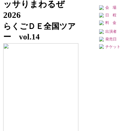
場
劇場
ッサりまわるぜ
発売日 : 08月22日(土)
会場
発売日 : 05月27日(水)
春風亭一之輔のドッサ
2026
春風亭一之輔のドッサ
日程
りまわるぜ2026
りまわるぜ2026
料金
日
令和8年10月04日
らくごＤＥ全国ツア
日
程
(日)
令和8年08月16日(日)
出演者
ー vol.14
程
開場14：00／開演
発売日
開場12：00／開演
14：30
チケット
13：00
会
浦添市てだこホー
立川市市民会館（た
場
ル
会
ましんRISURUホー
発売日 : 08月24日(月)
場
ル）
第一回 五圓會
発売日 : 05月11日(月)
日
令和8年12月22日(火)
柳家喬太郎・柳家三
程
三 二人会
開場18：00／開演
日
令和8年08月16日
18：30
程
(日)
会
日本橋劇場（中央区
開場12：30／開演
場
立日本橋公会堂）
13：00
発売日 : 08月26日(水)
会
こみち噺 饗宴 四人の
松戸市民会館
場
シェフ Vol.2