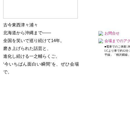
発売日 : 05月16日(土)
日
令和8年12月09日
三遊亭歌武蔵・柳家喬
程
(水)
太郎・三遊亭兼好
開場18：00／開演
古今東西津々浦々
日
令和8年08月18日
18：30
程
(火)
北海道から沖縄まで――
お問合せ
会
なかのZERO 小ホ
開場12：30／開演
場
ール
全国を笑いで巡り続けて14年。
会場までのア
13：00
発売日 : 08月28日(金)
■電車でのご来館 J
磨き上げられた話芸と、
会
I.Cより車で約12
柳家三三 独演会
横浜にぎわい座
平線」「桃沢郷線」に
進化し続ける一之輔らくご。
場
日
令和8年12月15日
‘今いちばん面白い瞬間’を、ぜひ会場
発売日 : 05月16日(土)
程
(火)
三遊亭歌武蔵・柳家喬
で。
開場18：00／開演
太郎・三遊亭兼好
18：30
日
令和8年08月18日
会
かめありリリオホ
程
(火)
場
ール
開場18：00／開演
発売日 : 09月10日(木)
18：30
春風亭昇太・柳家三三
会
with タブレット純
横浜にぎわい座
場
日
令和9年01月06日
発売日 : 05月29日(金)
程
(水)