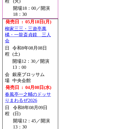
程
(火)
開場18：00／開演
18：30
会
発売日 : 05月18日(月)
横浜にぎわい座
場
柳家三三・三遊亭萬
発売日 : 08月08日(土)
橘・一龍斎貞鏡 三人
会
柳家喬太郎 独演会
日
令和8年08月08日
日
令和8年10月20日
程
(土)
程
(火)
開場12：30／開演
開場18：00／開演
13：00
18：30
会
銀座ブロッサム
会
横浜にぎわい座
場
中央会館
場
発売日 : 04月08日(水)
発売日 : 08月19日(水)
春風亭一之輔のドッサ
春風亭昇羊 ～真打への
りまわるぜ2026
道 Vol.2 ～
日
令和8年08月09日
日
令和8年11月25日
程
(日)
程
(水)
開場12：45／開演
開場18：30／開演
13：30
19：00