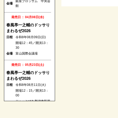
銀座ブロッサム 中央会
発売日 : 08月19日(水)
会場
館
春風亭昇羊 ～真打への
道 Vol.2 ～
発売日 : 04月08日(水)
日程
令和8年11月25日(水)
春風亭一之輔のドッサり
開場18：30／開演19：
まわるぜ2026
00
日程
令和8年08月09日(日)
会場
銀座博品館劇場
開場12：45／開演13：
30
発売日 : 08月21日(金)
会場
富山国際会議場
林家たい平・桂宮治 二
人会
発売日 : 05月23日(土)
日程
令和8年11月18日(水)
春風亭一之輔のドッサり
開場18：00／開演18：
まわるぜ2026
30
日程
令和8年08月11日(火)
会場
町田市民ホール
開場12：15／開演13：
00
発売日 : 08月22日(土)
りゅーとぴあ新潟市民芸
会場
桂宮治全国ツアー2026
術文化会館
日程
令和8年11月21日(土)
発売日 : 06月15日(月)
開場13：30／開演14：