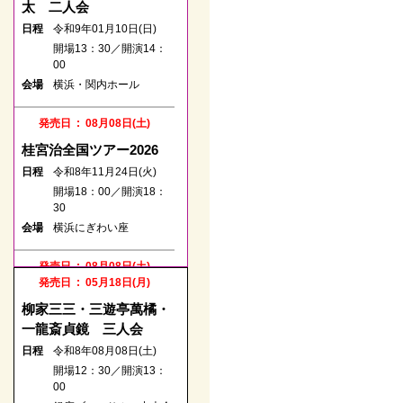
太 二人会
日程
令和9年01月10日(日)
開場13：30／開演14：
00
会場
横浜・関内ホール
発売日 : 08月08日(土)
桂宮治全国ツアー2026
日程
令和8年11月24日(火)
開場18：00／開演18：
30
会場
横浜にぎわい座
発売日 : 08月08日(土)
発売日 : 05月18日(月)
柳家喬太郎 独演会
柳家三三・三遊亭萬橘・
日程
令和8年10月20日(火)
一龍斎貞鏡 三人会
開場18：00／開演18：
日程
30
令和8年08月08日(土)
会場
横浜にぎわい座
開場12：30／開演13：
00