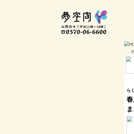
らく
春
ま