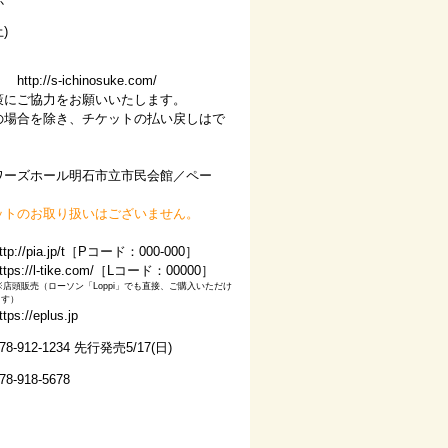
か
)
Ｐ】
http://s-ichinosuke.com/
策にご協力をお願いいたします。
の場合を除き、チケットの払い戻しはで
ワーズホール明石市立市民会館／ペー
ットのお取り扱いはございません。
ttp://pia.jp/t
［Pコード：000-000］
ttps://l-tike.com/［Lコード：00000］
※店頭販売（ローソン「Loppi」でも直接、ご購入いただけ
ます）
ttps://eplus.jp
78-912-1234 先行発売5/17(日)
78-918-5678