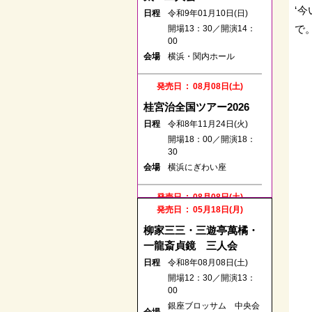
‘
日程
令和9年01月10日(日)
で
開場13：30／開演14：
00
会場
横浜・関内ホール
発売日 : 08月08日(土)
桂宮治全国ツアー2026
日程
令和8年11月24日(火)
開場18：00／開演18：
30
会場
横浜にぎわい座
発売日 : 08月08日(土)
発売日 : 05月18日(月)
柳家喬太郎 独演会
柳家三三・三遊亭萬橘・
日程
令和8年10月20日(火)
一龍斎貞鏡 三人会
開場18：00／開演18：
日程
30
令和8年08月08日(土)
会場
横浜にぎわい座
開場12：30／開演13：
00
銀座ブロッサム 中央会
発売日 : 08月19日(水)