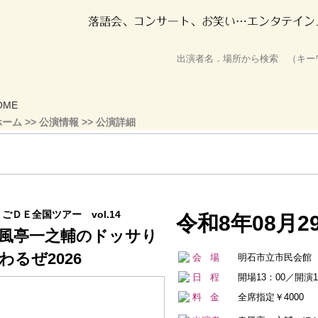
ホーム
>>
公演情報
>> 公演詳細
ごＤＥ全国ツアー vol.14
令和8年08月29
風亭一之輔のドッサり
わるぜ2026
会場
明石市立市民会館
日程
開場13：00／開演1
料金
全席指定￥4000