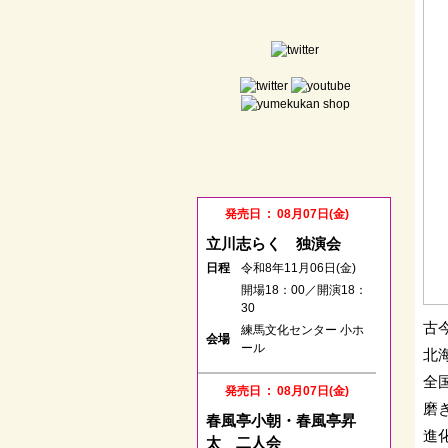
発売日 : 08月07日(金)
立川志らく 独演会
日程
令和8年11月06日(金)
開場18：00／開演18：
30
古
練馬文化センター 小ホ
会場
ール
北
全
発売日 : 08月07日(金)
磨
春風亭小朝・春風亭昇
進
太 二人会