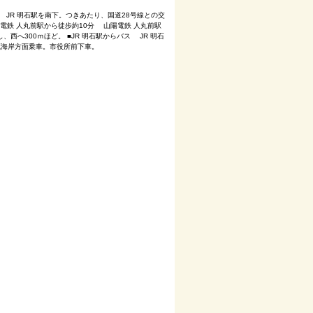
分 JR 明石駅を南下。つきあたり、国道28号線との交
陽電鉄 人丸前駅から徒歩約10分 山陽電鉄 人丸前駅
西へ300ｍほど。 ■JR 明石駅からバス JR 明石
大蔵海岸方面乗車。市役所前下車。