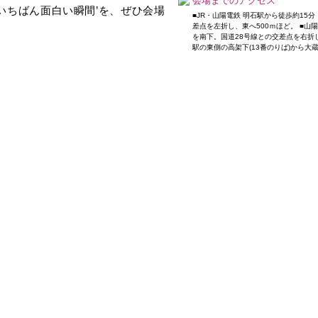
会場までのアクセス
今いちばん面白い瞬間’を、ぜひ会場
■JR・山陽電鉄 明石駅から徒歩約15
差点を左折し、東へ500ｍほど。 ■山
。
を南下。国道28号線との交差点を右折し、
駅の東側の高架下(13番のりば)から