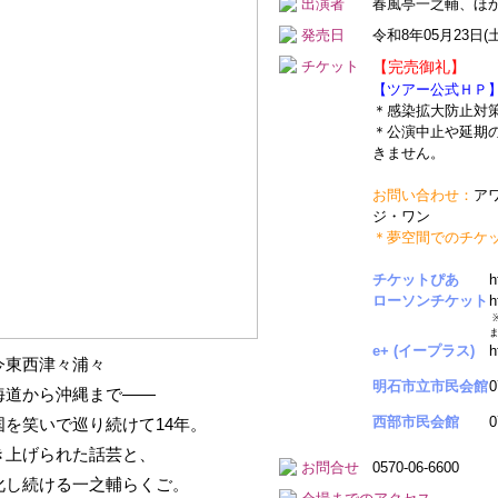
出演者
春風亭一之輔、ほ
発売日
令和8年05月23日(土
チケット
【完売御礼】
【ツアー公式Ｈ
＊感染拡大防止対
＊公演中止や延期
きません。
お問い合わせ：
ア
ジ・ワン
＊夢空間でのチケ
チケットぴあ
h
ローソンチケット
h
e+ (イープラス)
h
今東西津々浦々
明石市立市民会館
0
海道から沖縄まで――
西部市民会館
0
国を笑いで巡り続けて14年。
き上げられた話芸と、
お問合せ
0570-06-6600
化し続ける一之輔らくご。