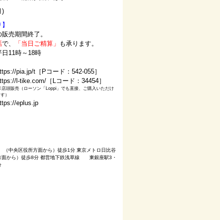
)
り】
の販売期間終了。
話
で、
「当日ご精算」
も承ります。
／平日11時～18時
ttps://pia.jp/t
［Pコード：542-055］
ttps://l-tike.com/［Lコード：34454］
※店頭販売（ローソン「Loppi」でも直接、ご購入いただけ
ます）
ttps://eplus.jp
 （中央区役所方面から）徒歩1分 東京メトロ日比谷
方面から）徒歩8分 都営地下鉄浅草線 東銀座駅3・
分