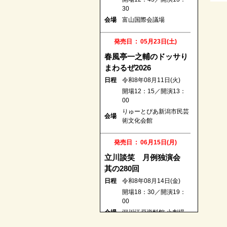
30
30
会場
浦添市てだこホール
会場
富山国際会議場
発売日 : 08月24日(月)
発売日 : 05月23日(土)
第一回 五圓會
春風亭一之輔のドッサり
日程
令和8年12月22日(火)
まわるぜ2026
開場18：00／開演18：
日程
令和8年08月11日(火)
30
開場12：15／開演13：
日本橋劇場（中央区立日
会場
00
本橋公会堂）
りゅーとぴあ新潟市民芸
会場
術文化会館
発売日 : 08月26日(水)
こみち噺 饗宴 四人の
発売日 : 06月15日(月)
シェフ Vol.2
立川談笑 月例独演会
日程
令和8年12月09日(水)
其の280回
開場18：00／開演18：
日程
令和8年08月14日(金)
30
開場18：30／開演19：
会場
なかのZERO 小ホール
00
会場
深川江戸資料館 小劇場
発売日 : 08月28日(金)