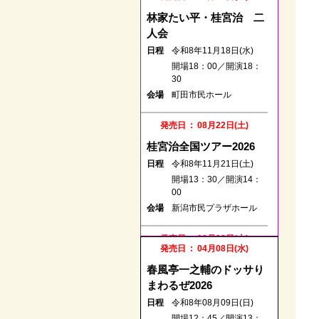
林家たい平・桂宮治 二
人会
日程
令和8年11月18日(水)
開場18：00／開演18：
30
会場
町田市民ホール
発売日 : 08月22日(土)
桂宮治全国ツアー2026
日程
令和8年11月21日(土)
開場13：30／開演14：
00
会場
新潟市民プラザホール
発売日 : 08月22日(土)
発売日 : 04月08日(水)
春風亭一之輔のドッサり
春風亭一之輔のドッサり
まわるぜ2026
まわるぜ2026
日程
令和8年10月04日(日)
日程
令和8年08月09日(日)
開場14：00／開演14：
開場12：45／開演13：