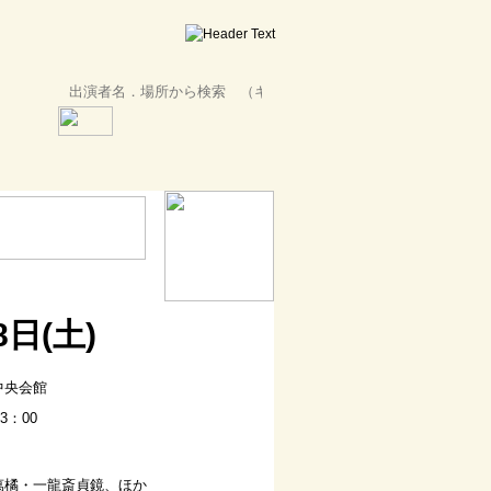
8日(土)
中央会館
3：00
萬橘・一龍斎貞鏡、ほか