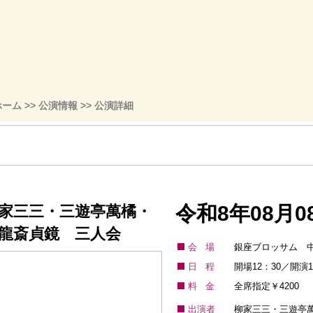
ホーム
>>
公演情報
>> 公演詳細
令和8年08月0
家三三・三遊亭萬橘・
龍斎貞鏡 三人会
会場
銀座ブロッサム 
日程
開場12：30／開演1
料金
全席指定￥4200
出演者
柳家三三・三遊亭