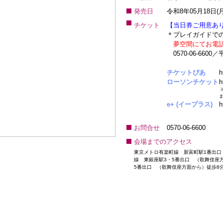
発売日
令和8年05月18日(月
チケット
【当日券ご用意あ
＊プレイガイドで
夢空間にてお電
0570-06-6600
チケットぴあ
h
ローソンチケット
h
e+ (イープラス)
h
お問合せ
0570-06-6600
会場までのアクセス
東京メトロ有楽町線 新富町駅1番出口
線 東銀座駅3・5番出口 （歌舞伎座
5番出口 （歌舞伎座方面から）徒歩8