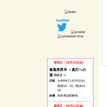
発売日 : 08月19日(水)
春風亭昇羊 ～真打への
道 Vol.2 ～
日程
令和8年11月25日(水)
開場18：30／開演19：
00
会場
銀座博品館劇場
発売日 : 08月21日(金)